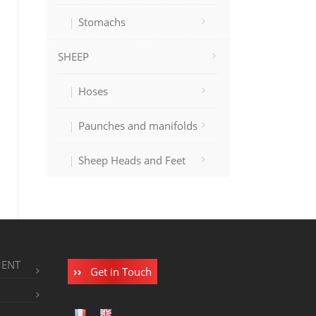
Stomachs
SHEEP
Hoses
Paunches and manifolds
Sheep Heads and Feet
MENT
Get in Touch