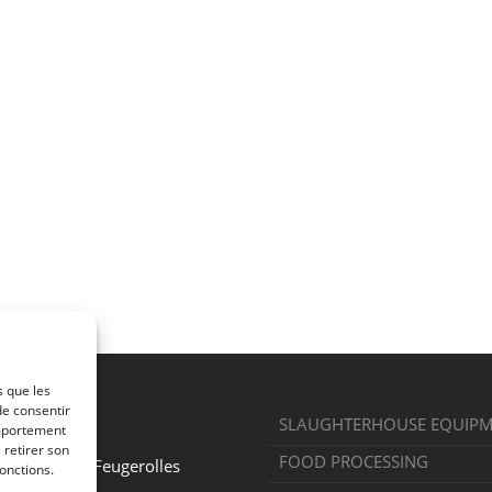
s que les
de consentir
SLAUGHTERHOUSE EQUIP
omportement
 la Bargette
 retirer son
FOOD PROCESSING
e Chambon-Feugerolles
onctions.