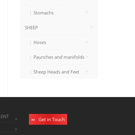
Stomachs
SHEEP
Hoses
Paunches and manifolds
Sheep Heads and Feet
MENT
Get in Touch