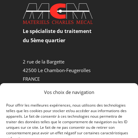
Le spécialiste du traitement
du 5ème quartier
2 rue de la Bargette
42500 Le Chambon-Feugerolles
FRANCE
Tel +33.(0)4.77.30.50.84
Vos choix de navigation
MATÉRIELS D’ABATTOIRS
Pour offrir les meilleures expériences, nous utilisons des technologies
telles que les cookies pour stocker et/ou accéder aux informations des
PROCESS AGROALIMENTAIRE
appareils. Le fait de consentir à ces technologies nous permettra de
traiter des données telles que le comportement de navigation ou les ID
QUI SOMMES-NOUS ?
uniques sur ce site. Le fait de ne pas consentir ou de retirer son
consentement peut avoir un effet négatif sur certaines caractéristiques