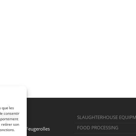
s que les
de consentir
SLAUGHTERHOUSE EQUIP
omportement
 la Bargette
 retirer son
FOOD PROCESSING
e Chambon-Feugerolles
onctions.