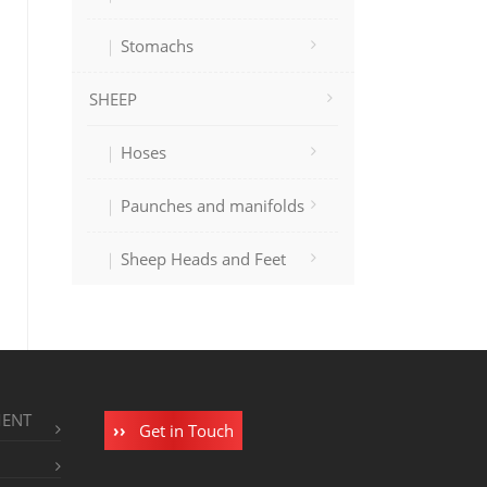
Stomachs
SHEEP
Hoses
Paunches and manifolds
Sheep Heads and Feet
MENT
Get in Touch