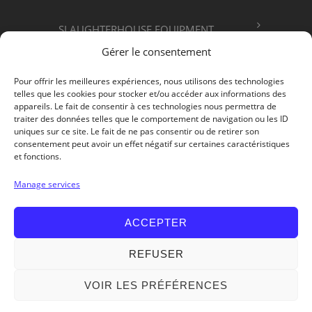
SLAUGHTERHOUSE EQUIPMENT
Gérer le consentement
FOOD PROCESSING
Pour offrir les meilleures expériences, nous utilisons des technologies
telles que les cookies pour stocker et/ou accéder aux informations des
appareils. Le fait de consentir à ces technologies nous permettra de
ABOUT US
traiter des données telles que le comportement de navigation ou les ID
uniques sur ce site. Le fait de ne pas consentir ou de retirer son
consentement peut avoir un effet négatif sur certaines caractéristiques
et fonctions.
Get in Touch
Manage services
ACCEPTER
REFUSER
VOIR LES PRÉFÉRENCES
© 2026 - MCM Matériel Charles Mécal -
Legal Notice
-
Privacy Policy
- Design :
Services Micro