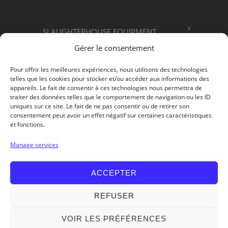
SLAUGHTERHOUSE EQUIPMENT
Gérer le consentement
FOOD PROCESSING
Pour offrir les meilleures expériences, nous utilisons des technologies
telles que les cookies pour stocker et/ou accéder aux informations des
appareils. Le fait de consentir à ces technologies nous permettra de
ABOUT US
traiter des données telles que le comportement de navigation ou les ID
uniques sur ce site. Le fait de ne pas consentir ou de retirer son
consentement peut avoir un effet négatif sur certaines caractéristiques
et fonctions.
Get in Touch
Manage services
ACCEPTER
REFUSER
VOIR LES PRÉFÉRENCES
© 2026 - MCM Matériel Charles Mécal -
Legal Notice
-