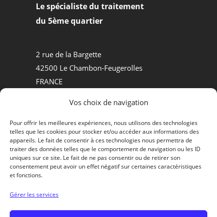
Le spécialiste du traitement
du 5ème quartier
2 rue de la Bargette
42500 Le Chambon-Feugerolles
FRANCE
Tel +33.(0)4.77.30.50.84
Vos choix de navigation
MATÉRIELS D’ABATTOIRS
Pour offrir les meilleures expériences, nous utilisons des technologies
telles que les cookies pour stocker et/ou accéder aux informations des
PROCESS AGROALIMENTAIRE
appareils. Le fait de consentir à ces technologies nous permettra de
traiter des données telles que le comportement de navigation ou les ID
QUI SOMMES-NOUS ?
uniques sur ce site. Le fait de ne pas consentir ou de retirer son
consentement peut avoir un effet négatif sur certaines caractéristiques
et fonctions.
Contactons-nous
Gérer les services