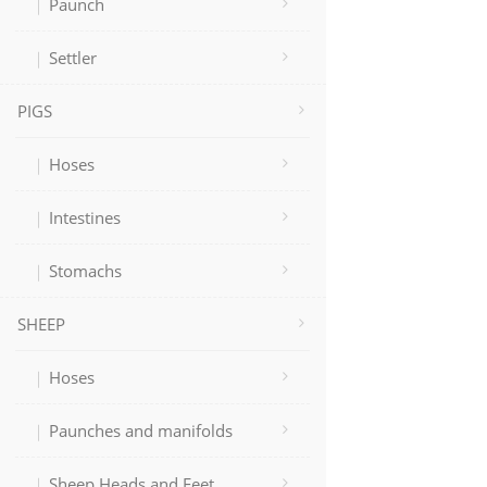
Paunch
Settler
PIGS
Hoses
Intestines
Stomachs
SHEEP
Hoses
Paunches and manifolds
Sheep Heads and Feet