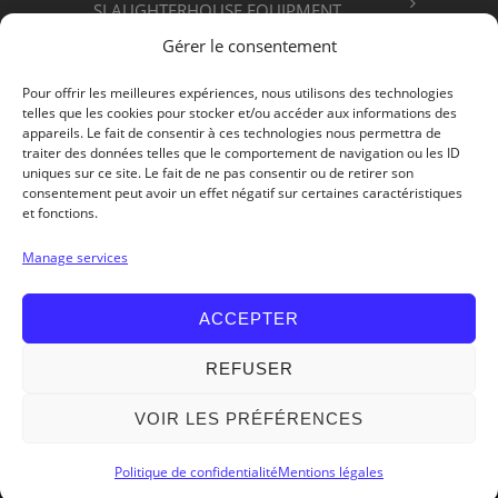
SLAUGHTERHOUSE EQUIPMENT
Gérer le consentement
FOOD PROCESSING
Pour offrir les meilleures expériences, nous utilisons des technologies
telles que les cookies pour stocker et/ou accéder aux informations des
appareils. Le fait de consentir à ces technologies nous permettra de
ABOUT US
traiter des données telles que le comportement de navigation ou les ID
uniques sur ce site. Le fait de ne pas consentir ou de retirer son
consentement peut avoir un effet négatif sur certaines caractéristiques
et fonctions.
Get in Touch
Manage services
ACCEPTER
REFUSER
VOIR LES PRÉFÉRENCES
© 2026 - MCM Matériel Charles Mécal -
Legal Notice
-
Privacy Policy
- Design :
Services Micro
Politique de confidentialité
Mentions légales