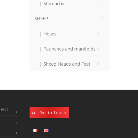
Stomachs
SHEEP
Hoses
Paunches and manifolds
Sheep Heads and Feet
MENT
Get in Touch