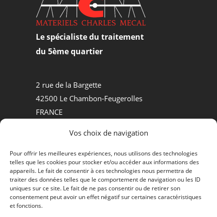
Le spécialiste du traitement
du 5ème quartier
2 rue de la Bargette
42500 Le Chambon-Feugerolles
FRANCE
Tel +33.(0)4.77.30.50.84
Vos choix de navigation
MATÉRIELS D’ABATTOIRS
Pour offrir les meilleures expériences, nous utilisons des technologies
telles que les cookies pour stocker et/ou accéder aux informations des
PROCESS AGROALIMENTAIRE
appareils. Le fait de consentir à ces technologies nous permettra de
traiter des données telles que le comportement de navigation ou les ID
QUI SOMMES-NOUS ?
uniques sur ce site. Le fait de ne pas consentir ou de retirer son
consentement peut avoir un effet négatif sur certaines caractéristiques
et fonctions.