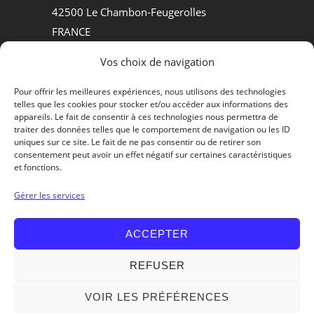
42500 Le Chambon-Feugerolles
FRANCE
Tel +33.(0)4.77.30.50.84
Vos choix de navigation
MATÉRIELS D’ABATTOIRS
Pour offrir les meilleures expériences, nous utilisons des technologies
telles que les cookies pour stocker et/ou accéder aux informations des
PROCESS AGROALIMENTAIRE
appareils. Le fait de consentir à ces technologies nous permettra de
traiter des données telles que le comportement de navigation ou les ID
QUI SOMMES-NOUS ?
uniques sur ce site. Le fait de ne pas consentir ou de retirer son
consentement peut avoir un effet négatif sur certaines caractéristiques
et fonctions.
Contactons-nous
Gérer les services
ACCEPTER
REFUSER
VOIR LES PRÉFÉRENCES
© 2026 - MCM Matériel Charles Mécal -
Mentions Légales
-