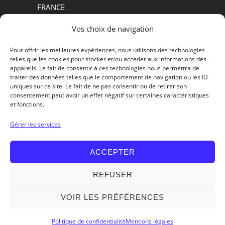
FRANCE
Tel +33.(0)4.77.30.50.84
Vos choix de navigation
MATÉRIELS D’ABATTOIRS
Pour offrir les meilleures expériences, nous utilisons des technologies
telles que les cookies pour stocker et/ou accéder aux informations des
PROCESS AGROALIMENTAIRE
appareils. Le fait de consentir à ces technologies nous permettra de
traiter des données telles que le comportement de navigation ou les ID
QUI SOMMES-NOUS ?
uniques sur ce site. Le fait de ne pas consentir ou de retirer son
consentement peut avoir un effet négatif sur certaines caractéristiques
et fonctions.
Contactons-nous
Gérer les services
ACCEPTER
REFUSER
VOIR LES PRÉFÉRENCES
© 2026 - MCM Matériel Charles Mécal -
Mentions Légales
-
Politique de confidentialité
- Conception :
Services Micro
Politique de confidentialité
Mentions légales