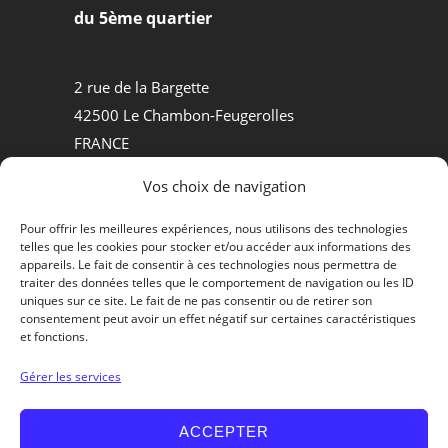
du 5ème quartier
2 rue de la Bargette
42500 Le Chambon-Feugerolles
FRANCE
Tel +33.(0)4.77.30.50.84
Vos choix de navigation
MATÉRIELS D’ABATTOIRS
Pour offrir les meilleures expériences, nous utilisons des technologies
telles que les cookies pour stocker et/ou accéder aux informations des
PROCESS AGROALIMENTAIRE
appareils. Le fait de consentir à ces technologies nous permettra de
traiter des données telles que le comportement de navigation ou les ID
QUI SOMMES-NOUS ?
uniques sur ce site. Le fait de ne pas consentir ou de retirer son
consentement peut avoir un effet négatif sur certaines caractéristiques
et fonctions.
Contactons-nous
Gérer les services
ACCEPTER