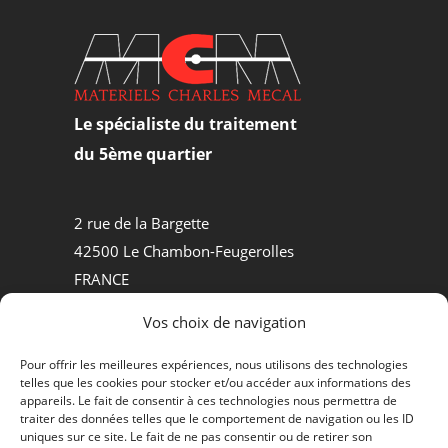
Le spécialiste du traitement
du 5ème quartier
2 rue de la Bargette
42500 Le Chambon-Feugerolles
FRANCE
Tel +33.(0)4.77.30.50.84
Vos choix de navigation
MATÉRIELS D’ABATTOIRS
Pour offrir les meilleures expériences, nous utilisons des technologies
telles que les cookies pour stocker et/ou accéder aux informations des
PROCESS AGROALIMENTAIRE
appareils. Le fait de consentir à ces technologies nous permettra de
traiter des données telles que le comportement de navigation ou les ID
QUI SOMMES-NOUS ?
uniques sur ce site. Le fait de ne pas consentir ou de retirer son