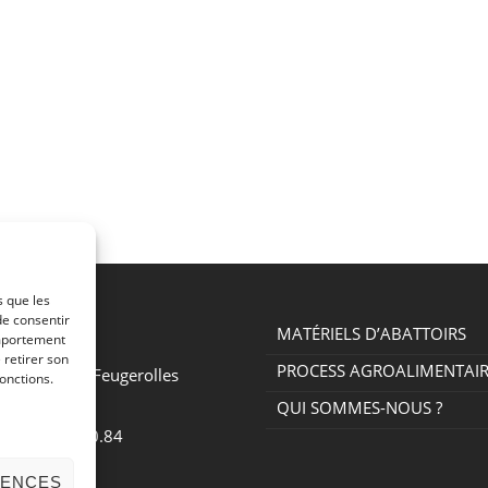
s que les
de consentir
MATÉRIELS D’ABATTOIRS
omportement
 la Bargette
 retirer son
PROCESS AGROALIMENTAI
e Chambon-Feugerolles
onctions.
QUI SOMMES-NOUS ?
.(0)4.77.30.50.84
RENCES