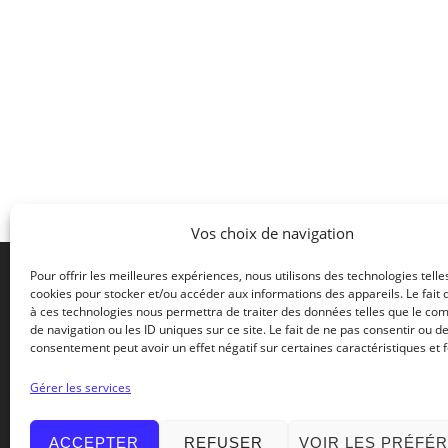
Vos choix de navigation
Pour offrir les meilleures expériences, nous utilisons des technologies telle
cookies pour stocker et/ou accéder aux informations des appareils. Le fait 
à ces technologies nous permettra de traiter des données telles que le c
2 rue de
de navigation ou les ID uniques sur ce site. Le fait de ne pas consentir ou de
42500 L
consentement peut avoir un effet négatif sur certaines caractéristiques et f
FRANCE
Gérer les services
Le spécialiste du traitement
Tel +33
du 5ème quartier
ACCEPTER
REFUSER
VOIR LES PRÉFÉ