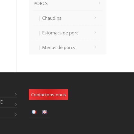
PORCS
Chaudins
Estomacs de porc
Menus de porcs
Contactons-nous
RE