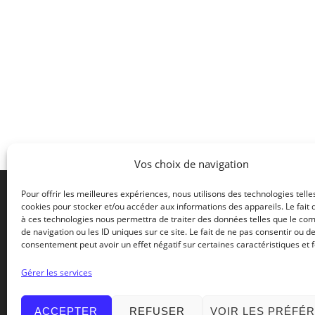
Vos choix de navigation
Pour offrir les meilleures expériences, nous utilisons des technologies telle
cookies pour stocker et/ou accéder aux informations des appareils. Le fait 
à ces technologies nous permettra de traiter des données telles que le c
2 rue de
de navigation ou les ID uniques sur ce site. Le fait de ne pas consentir ou de
42500 L
consentement peut avoir un effet négatif sur certaines caractéristiques et f
FRANCE
Gérer les services
Le spécialiste du traitement
Tel +33
du 5ème quartier
ACCEPTER
REFUSER
VOIR LES PRÉFÉ