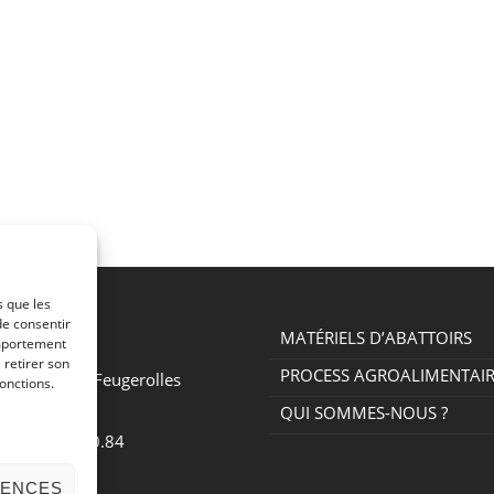
s que les
de consentir
MATÉRIELS D’ABATTOIRS
omportement
 la Bargette
 retirer son
PROCESS AGROALIMENTAI
e Chambon-Feugerolles
onctions.
QUI SOMMES-NOUS ?
.(0)4.77.30.50.84
RENCES