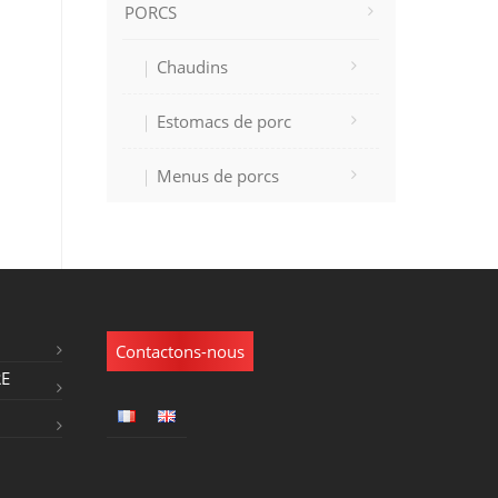
PORCS
Chaudins
Estomacs de porc
Menus de porcs
Contactons-nous
RE