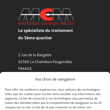
Le spécialiste du traitement
du 5ème quartier
2 rue de la Bargette
42500 Le Chambon-Feugerolles
FRANCE
Tel +33.(0)4.77.30.50.84
Vos choix de navigation
MATÉRIELS D’ABATTOIRS
Pour offrir les meilleures expériences, nous utilisons des technologies
telles que les cookies pour stocker et/ou accéder aux informations des
PROCESS AGROALIMENTAIRE
appareils. Le fait de consentir à ces technologies nous permettra de
traiter des données telles que le comportement de navigation ou les ID
QUI SOMMES-NOUS ?
uniques sur ce site. Le fait de ne pas consentir ou de retirer son